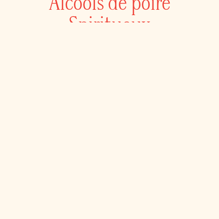
Alcools de poire
Spiritueux
Trésors du verger
1260, ROUTE 202, FRANKLIN,
QUÉBEC J0S 1E0.
© 2020 ENTRE PIERRE ET TERRE INC.
TOUS DROITS RÉSERVÉS