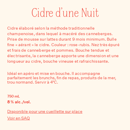
Cidre d’une Nuit
Cidre élaboré selon la méthode traditionnelle
champenoise, dans lequel à macéré des canneberges.
Prise de mousse sur lattes durant 9 mois minimum. Bulle
fine « aérant » le cidre. Couleur : rose-rubis. Nez très épuré
et frais de canneberge et pommes. Bouche tendue et
électrisante, la canneberge apporte une dimension et une
longueur au cidre, bouche vineuse et rafraichissante.
Idéal en apéro et mise en bouche. Il accompagne
parfaitement les brunchs, fin de repas, produits de la mer,
trou normand. Servir à 4°C.
750
mL
8
% alc./vol.
Disponible pour une cueillette sur place
Voir en SAQ